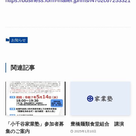
https://business.form-mailer.jp/fms/f4702c67253321
お知らせ
関連記事
「小千谷家業塾」参加者募
豊橋麺類食堂組合 講演
集のご案内
2025年1月10日