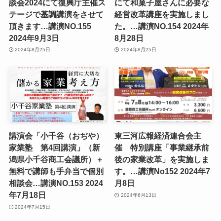
談会2024にて復興庁主催ス
にて和菓子屋さんに必要な
テージで基調講演をさせて
経営改革講座を実施しまし
頂きます…講演NO.155
た。…講演NO.154 2024年
2024年9月3日
8月28日
2024年8月25日
2024年8月25日
講演会「小千谷（おぢや）
東三河広報経済連合会主
家業塾 第4回講演」（新
催 特別講座「事業継承前
潟県小千谷商工会議所）＋
後の家業改革」を実施しま
無料で講師も手弁当で個別
す。…講演No152 2024年7
相談会…講演NO.153 2024
月8日
年7月18日
2024年6月13日
2024年7月15日